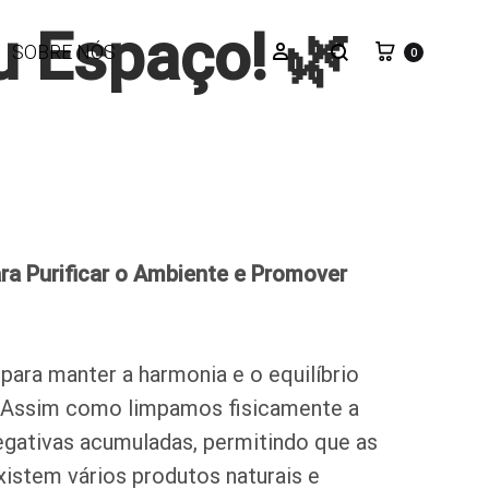
eu Espaço! 🌿
Carrinho
Pesquisar
Iniciar sessão
SOBRE NÓS
0
ra Purificar o Ambiente e Promover
para manter a harmonia e o equilíbrio
 Assim como limpamos fisicamente a
egativas acumuladas, permitindo que as
xistem vários produtos naturais e