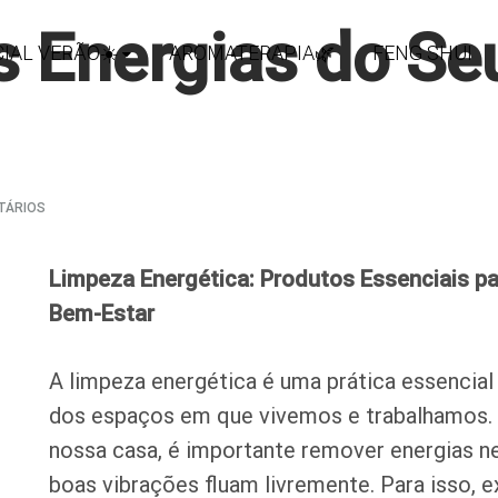
as Energias do S
IAL VERÃO☀️
AROMATERAPIA🌿
FENG SHUI
EM
TÁRIOS
🧘‍♀️
RENOVE
AS
Limpeza Energética: Produtos Essenciais pa
ENERGIAS
DO
Bem-Estar
SEU
ESPAÇO!
🌿
A limpeza energética é uma prática essencial 
✨
dos espaços em que vivemos e trabalhamos.
nossa casa, é importante remover energias n
boas vibrações fluam livremente. Para isso, e