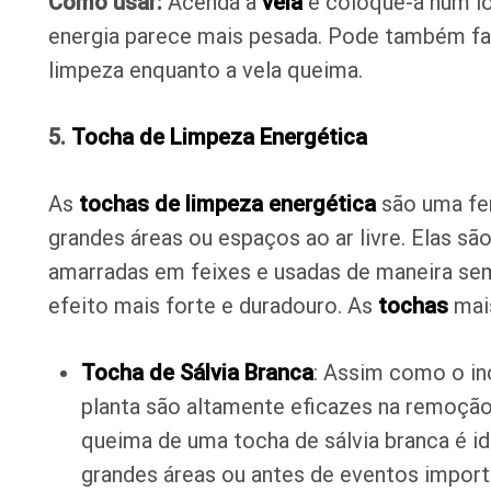
Como usar:
Acenda a
vela
e coloque-a num lo
energia parece mais pesada. Pode também fa
limpeza enquanto a vela queima.
5.
Tocha de Limpeza Energética
As
tochas de limpeza energética
são uma fer
grandes áreas ou espaços ao ar livre. Elas são
amarradas em feixes e usadas de maneira se
efeito mais forte e duradouro. As
tochas
mai
Tocha de Sálvia Branca
: Assim como o inc
planta são altamente eficazes na remoção
queima de uma tocha de sálvia branca é i
grandes áreas ou antes de eventos import