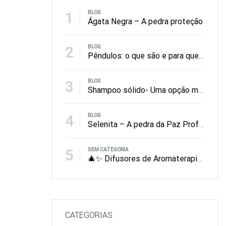
1
BLOG
Ágata Negra – A pedra proteção
2
BLOG
Pêndulos: o que são e para que servem?
3
BLOG
Shampoo sólido- Uma opção mais amiga do ambiente
4
BLOG
Selenita – A pedra da Paz Profunda
5
SEM CATEGORIA
🎄✨ Difusores de Aromaterapia: O Presente de Natal Que Perfuma, Equilibra e Encanta
CATEGORIAS