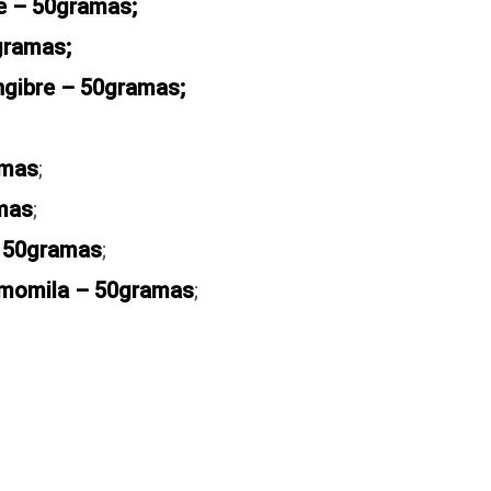
e – 50gramas;
gramas;
ngibre – 50gramas;
amas
;
mas
;
– 50gramas
;
amomila – 50gramas
;