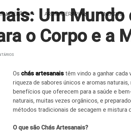
nais: Um Mundo 
IAL VERÃO☀️
AROMATERAPIA🌿
FENG SHUI
ara o Corpo e a 
EM
NTÁRIOS
CHÁS
ARTESANAIS:
UM
Os
chás artesanais
têm vindo a ganhar cada 
MUNDO
DE
riqueza de sabores únicos e aromas naturai
SABORES
benefícios que oferecem para a saúde e bem-
E
BENEFÍCIOS
naturais, muitas vezes orgânicos, e preparad
PARA
O
métodos tradicionais de secagem e mistura das
CORPO
E
A
O que são Chás Artesanais?
MENTE