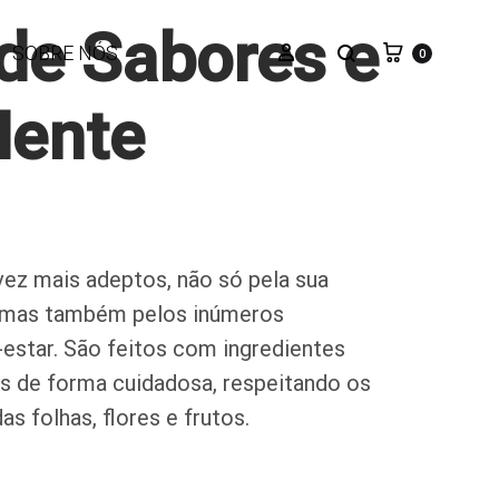
de Sabores e
Carrinho
Pesquisar
Iniciar sessão
SOBRE NÓS
0
Mente
vez mais adeptos, não só pela sua
s, mas também pelos inúmeros
estar. São feitos com ingredientes
os de forma cuidadosa, respeitando os
 folhas, flores e frutos.