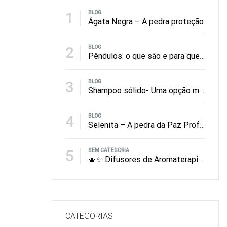
1
BLOG
Ágata Negra – A pedra proteção
2
BLOG
Pêndulos: o que são e para que servem?
3
BLOG
Shampoo sólido- Uma opção mais amiga do ambiente
4
BLOG
Selenita – A pedra da Paz Profunda
5
SEM CATEGORIA
🎄✨ Difusores de Aromaterapia: O Presente de Natal Que Perfuma, Equilibra e Encanta
CATEGORIAS