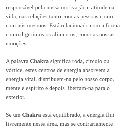
CHAKRA
UMBILICAL
responsável pela nossa motivação e atitude na
OU
vida, nas relações tanto com as pessoas como
TERCEIRO
CHAKRA
com nós mesmos. Está relacionado com a forma
–
MANIPURA
como digerimos os alimentos, como as nossas
emoções.
A palavra
Chakra
significa roda, círculo ou
vórtice, estes centros de energia absorvem a
energia vital, distribuem-na pelo nosso corpo,
mente e espírito e depois libertam-na para o
exterior.
Se um
Chakra
está equilibrado, a energia flui
livremente nessa área, mas se contrariamente