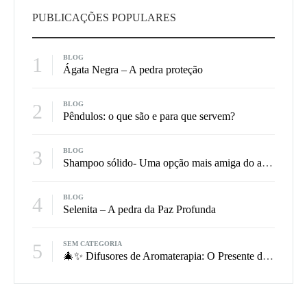
PUBLICAÇÕES POPULARES
1
BLOG
Ágata Negra – A pedra proteção
2
BLOG
Pêndulos: o que são e para que servem?
3
BLOG
Shampoo sólido- Uma opção mais amiga do ambiente
4
BLOG
Selenita – A pedra da Paz Profunda
5
SEM CATEGORIA
🎄✨ Difusores de Aromaterapia: O Presente de Natal Que Perfuma, Equilibra e Encanta