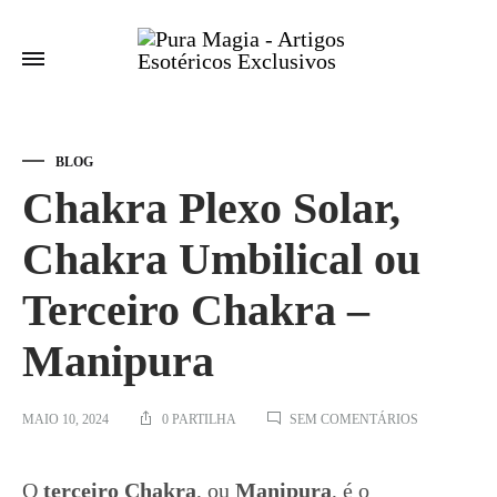
BLOG
Chakra Plexo Solar,
Chakra Umbilical ou
Terceiro Chakra –
Manipura
EM
MAIO 10, 2024
0 PARTILHA
SEM COMENTÁRIOS
CHAKRA
PLEXO
SOLAR,
O
terceiro Chakra
, ou
Manipura
, é o