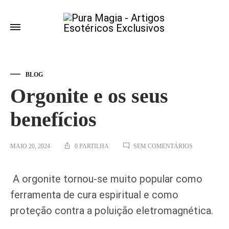
BLOG
Orgonite e os seus
benefícios
EM
MAIO 20, 2024
0 PARTILHA
SEM COMENTÁRIOS
ORGONITE
E
OS
A orgonite tornou-se muito popular como
SEUS
BENEFÍCIOS
ferramenta de cura espiritual e como
proteção contra a poluição eletromagnética.