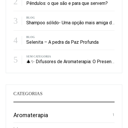
2
Pêndulos: o que são e para que servem?
3
BLOG
Shampoo sólido- Uma opção mais amiga do ambiente
4
BLOG
Selenita – A pedra da Paz Profunda
5
SEM CATEGORIA
🎄✨ Difusores de Aromaterapia: O Presente de Natal Que Perfuma, Equilibra e Encanta
CATEGORIAS
Aromaterapia
1