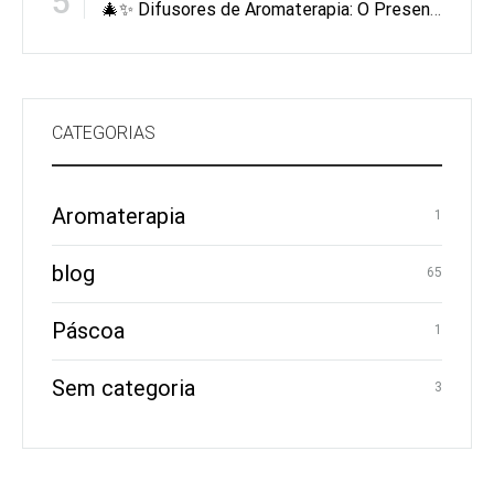
5
🎄✨ Difusores de Aromaterapia: O Presente de Natal Que Perfuma, Equilibra e Encanta
CATEGORIAS
Aromaterapia
1
blog
65
Páscoa
1
Sem categoria
3