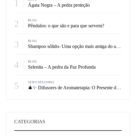
1
Ágata Negra – A pedra proteção
2
BLOG
Pêndulos: o que são e para que servem?
3
BLOG
Shampoo sólido- Uma opção mais amiga do ambiente
4
BLOG
Selenita – A pedra da Paz Profunda
5
SEM CATEGORIA
🎄✨ Difusores de Aromaterapia: O Presente de Natal Que Perfuma, Equilibra e Encanta
CATEGORIAS