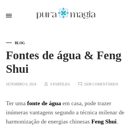
BLOG
Fontes de água & Feng
Shui
EM
SETEMBRO 6, 2024
0 PARTILHA
SEM COMENTÁRIOS
FONTES
DE
ÁGUA
Ter uma
fonte de água
em casa, pode trazer
&
FENG
inúmeras vantagens segundo a técnica milenar de
SHUI
harmonização de energias chinesas
Feng Shui
.