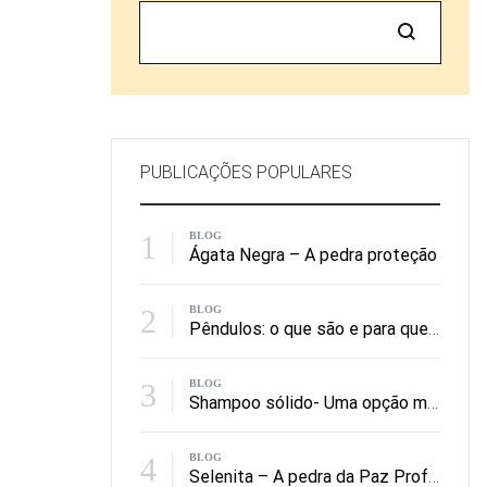
Pesquisar
PUBLICAÇÕES POPULARES
1
BLOG
Ágata Negra – A pedra proteção
2
BLOG
Pêndulos: o que são e para que servem?
3
BLOG
Shampoo sólido- Uma opção mais amiga do ambiente
4
BLOG
Selenita – A pedra da Paz Profunda