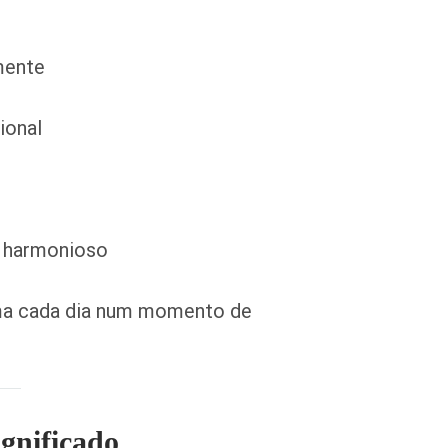
mente
ional
e harmonioso
ma cada dia num momento de
gnificado