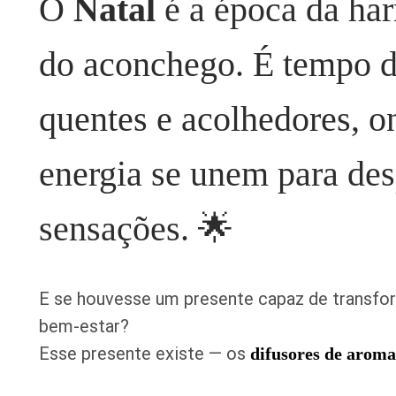
O
Natal
é a época da har
DE
AROMATERAPIA:
O
PRESENTE
do aconchego. É tempo d
DE
NATAL
QUE
quentes e acolhedores, o
PERFUMA,
EQUILIBRA
E
energia se unem para des
ENCANTA
sensações. 🌟
E se houvesse um presente capaz de transfo
bem-estar?
Esse presente existe — os
difusores de aroma