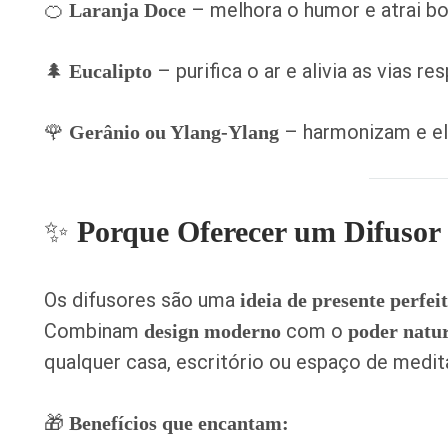
🍊
– melhora o humor e atrai b
Laranja Doce
🌲
– purifica o ar e alivia as vias res
Eucalipto
🌹
– harmonizam e el
Gerânio ou Ylang-Ylang
✨
Porque Oferecer um Difusor
Os difusores são uma
ideia de presente perfei
Combinam
com o
design moderno
poder natu
qualquer casa, escritório ou espaço de medit
🎁
Benefícios que encantam: