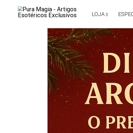
LOJA
ESPEC
Pura
Encontre
Magia
o
-
Seu
Artigos
Equilíbrio
Esotéricos
com
Exclusivos
Artigos
Esotéricos