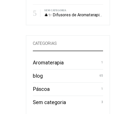
5
SEM CATEGORIA
🎄✨ Difusores de Aromaterapia: O Presente de Natal Que Perfuma, Equilibra e Encanta
CATEGORIAS
Aromaterapia
1
blog
65
Páscoa
1
Sem categoria
3