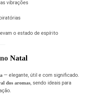
oas vibrações
piratórias
evam o estado de espírito
 no
Natal
— elegante, útil e com significado.
ta
, sendo ideais para
ral dos aromas
ação.