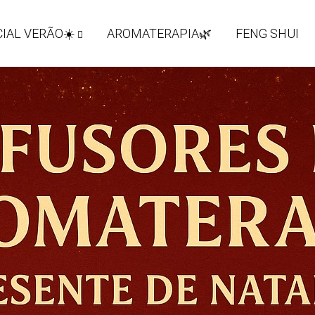
IAL VERÃO☀️
AROMATERAPIA🌿
FENG SHUI