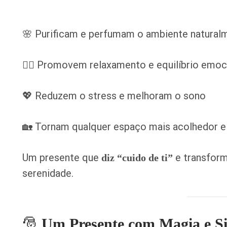
🌸 Purificam e perfumam o ambiente natural
💆‍♀️ Promovem relaxamento e equilíbrio emoc
💖 Reduzem o stress e melhoram o sono
🏡 Tornam qualquer espaço mais acolhedor 
Um presente que
e transfor
diz “cuido de ti”
serenidade.
🎅
Um Presente com Magia e Si