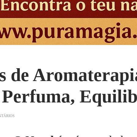
s de Aromaterapi
 Perfuma, Equili
EM
NTÁRIOS
🎄
✨
DIFUSORES