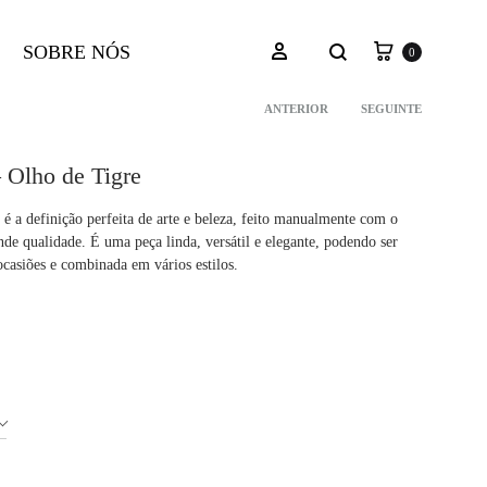
Carrinho
Pesquisar
Iniciar sessão
SOBRE NÓS
0
ANTERIOR
SEGUINTE
Navegação
 Olho de Tigre
do
r é a definição perfeita de arte e beleza, feito manualmente com o
nde qualidade. É uma peça linda, versátil e elegante, podendo ser
produto
ocasiões e combinada em vários estilos.