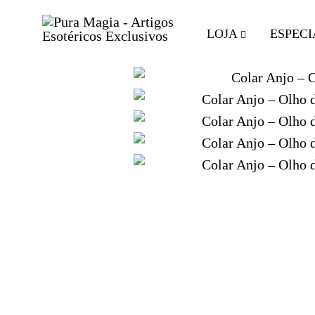
LOJA
ESPECI
Pura
Encontre
Magia
o
-
Seu
Artigos
Equilíbrio
Esotéricos
com
Exclusivos
Artigos
Esotéricos