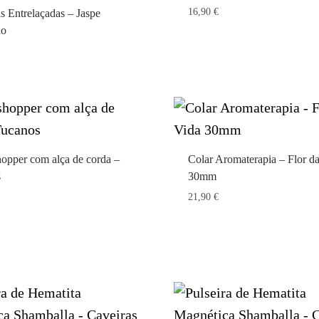
16,90
€
s Entrelaçadas – Jaspe
ho
hopper com alça de corda –
Colar Aromaterapia – Flor d
s
30mm
21,90
€