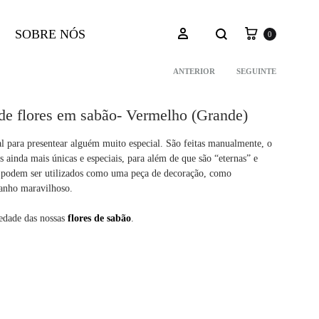
Carrinho
Pesquisar
Iniciar sessão
SOBRE NÓS
0
ANTERIOR
SEGUINTE
Navegação
de flores em sabão- Vermelho (Grande)
do
eal para presentear alguém muito especial. São feitas manualmente, o
es ainda mais únicas e especiais, para além de que são “eternas” e
produto
to podem ser utilizados como uma peça de decoração, como
anho maravilhoso.
edade das nossas
flores de sabão
.