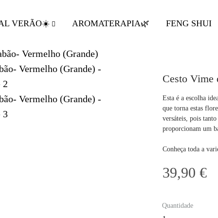
AL VERÃO☀️
AROMATERAPIA🌿
FENG SHUI
Cesto Vime 
Esta é a escolha id
que torna estas flor
versáteis, pois tan
proporcionam um b
Conheça toda a vari
39,90
€
Quantidade