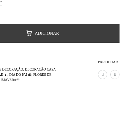
ADICIONAR
PARTILHAR
4
 E DECORAÇÃO
,
DECORAÇÃO CASA
E 🌷
,
DIA DO PAI 🎁
,
FLORES DE
RIMAVERA🌸