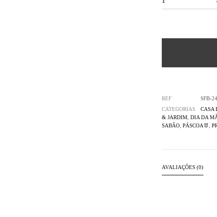
REF
SFB-2
CATEGORIAS
CASA
& JARDIM
,
DIA DA MÃ
SABÃO
,
PÁSCOA🐰
,
P
AVALIAÇÕES (0)