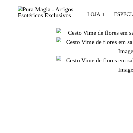
LOJA
ESPECI
Pura
Encontre
Magia
o
-
Seu
Artigos
Equilíbrio
Esotéricos
com
Exclusivos
Artigos
Esotéricos