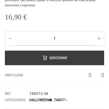
profundos, que podem ajudar a clarificar questões da vida pessoal,
emocional e espiritual.
16,90
€
ADICIONAR
PARTILHAR
REF
TAROTC-06
CATEGORIAS
HALLOWEEN🎃
,
TAROT✨