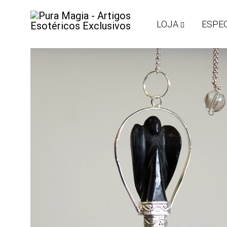
LOJA
ESPEC
Pura
Encontre
Magia
o
-
Seu
Artigos
Equilíbrio
Esotéricos
com
Exclusivos
Artigos
Esotéricos