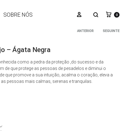
Carrinho
Pesquisar
Iniciar sessão
SOBRE NÓS
0
ANTERIOR
SEGUINTE
Navegaçã
jo – Ágata Negra
do
conhecida como a pedra da proteção ,do sucesso e da
m de que protege as pessoas de pesadelos e diminui o
produto
 de que promove a sua intuição, acalma o coração, eleva a
a as pessoas mais calmas, serenas e tranquilas.