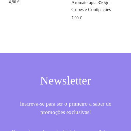
4,90
€
Aromaterapia 350gr –
Gripes e Contipações
7,90
€
Newsletter
Inscreva-se para ser o primeiro a saber de
promoções exclusivas!