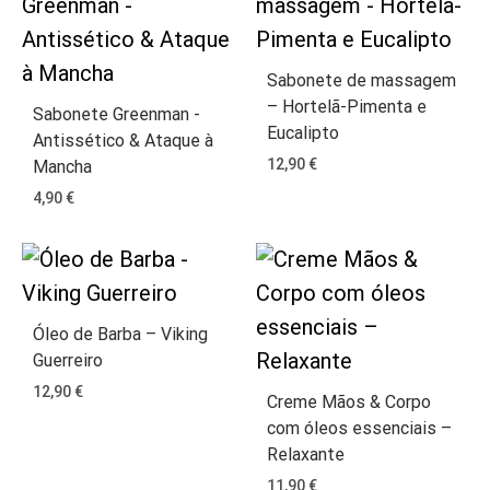
Sabonete de massagem
– Hortelã-Pimenta e
Sabonete Greenman -
Eucalipto
Antissético & Ataque à
12,90
€
Mancha
4,90
€
Óleo de Barba – Viking
Guerreiro
12,90
€
Creme Mãos & Corpo
com óleos essenciais –
Relaxante
11,90
€