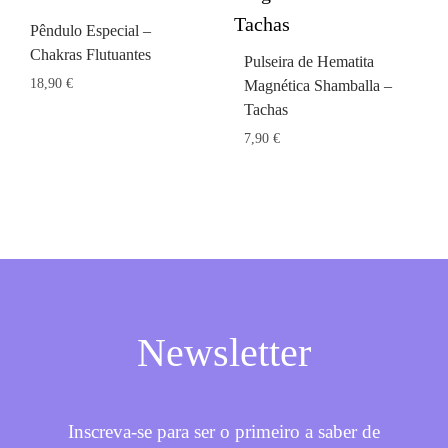
Pêndulo Especial –
Chakras Flutuantes
Pulseira de Hematita
18,90
€
Magnética Shamballa –
Tachas
7,90
€
Newsletter
Inscreva-se para ser o primeiro a saber de