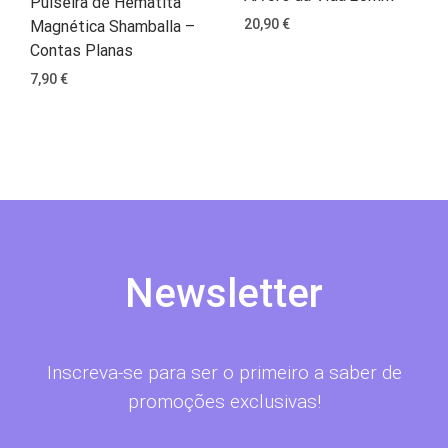
Pulseira de Hematita
20,90
€
Magnética Shamballa –
Contas Planas
7,90
€
Newsletter
Inscreva-se para ser o primeiro a saber de
promoções exclusivas!