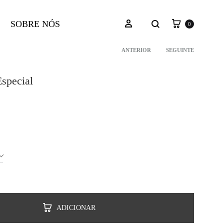
Carrinho
Pesquisar
Iniciar sessão
SOBRE NÓS
0
ANTERIOR
SEGUINTE
Navegação
special
do
produto
ADICIONAR