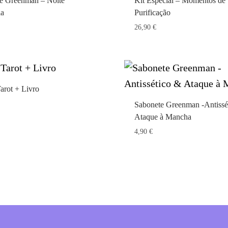
e Greenman – Noite
Kit Especial – Momentos de
la
Purificação
26,90
€
arot + Livro
Sabonete Greenman -Antissé
Ataque à Mancha
4,90
€