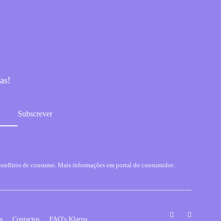
as!
conflitos de consumo. Mais informações em portal do consumidor:
Facebook
Instagram
s
Contactos
FAQ's Klarna