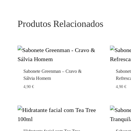
Produtos Relacionados
Sabonete Greenman – Cravo &
Sabone
Sálvia Homem
Refresc
4,90
€
4,90
€