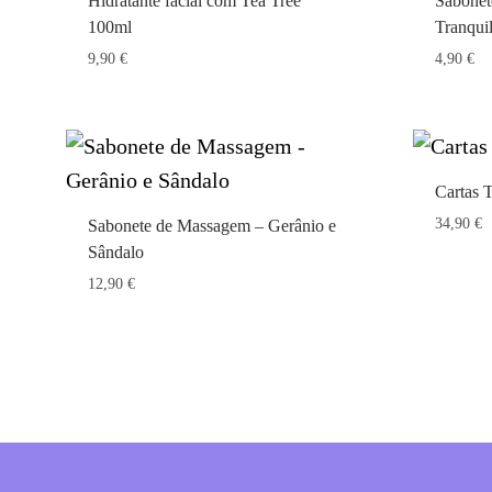
Hidratante facial com Tea Tree
Sabonet
100ml
Tranqui
9,90
€
4,90
€
Cartas T
34,90
€
Sabonete de Massagem – Gerânio e
Sândalo
12,90
€