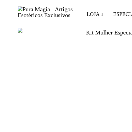
LOJA
ESPECI
Pura
Encontre
Magia
o
-
Seu
Artigos
Equilíbrio
Esotéricos
com
Exclusivos
Artigos
Esotéricos