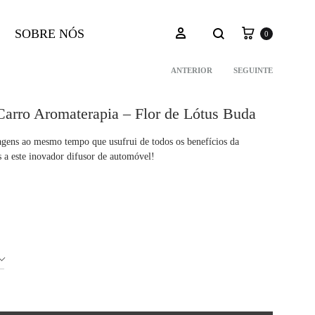
Carrinho
Pesquisar
Iniciar sessão
SOBRE NÓS
0
ANTERIOR
SEGUINTE
Navegação
Carro Aromaterapia – Flor de Lótus Buda
do
iagens ao mesmo tempo que usufrui de todos os benefícios da
s a este inovador difusor de automóvel!
produto