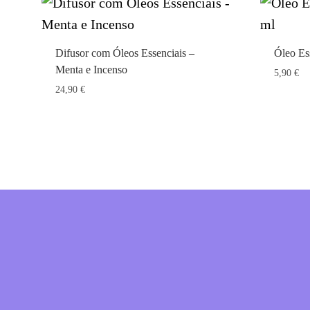
Difusor com Óleos Essenciais –
Óleo Es
Menta e Incenso
5,90
€
24,90
€