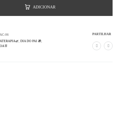
ADICIONAR
PARTILHAR
AC-06
ATERAPIA🌿
,
DIA DO PAI 🎁
,
OA🐰