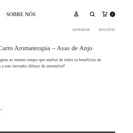
Carrinho
Pesquisar
Iniciar sessão
SOBRE NÓS
0
ANTERIOR
SEGUINTE
Navegação
Carro Aromaterapia – Asas de Anjo
do
iagens ao mesmo tempo que usufrui de todos os benefícios da
s a este inovador difusor de automóvel!
produto