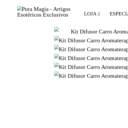
LOJA
ESPECI
Pura
Encontre
Magia
o
-
Seu
Artigos
Equilíbrio
Esotéricos
com
Exclusivos
Artigos
Esotéricos