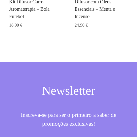
Kit Difusor Carro
Difusor com Óleos
Aromaterapia – Bola
Essenciais – Menta e
Futebol
Incenso
18,90
€
24,90
€
Newsletter
Inscreva-se para ser o primeiro a saber de
promoções exclusivas!