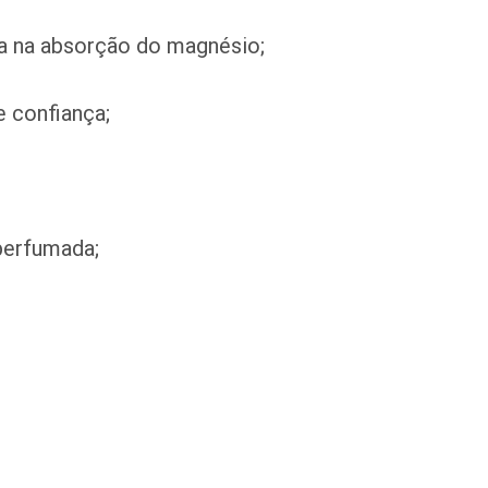
da na absorção do magnésio;
 confiança;
 perfumada;