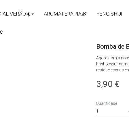
IAL VERÃO☀️
AROMATERAPIA🌿
FENG SHUI
Bomba de B
Agora com a noss
banho extremament
restabelecer as en
3,90
€
Quantidade