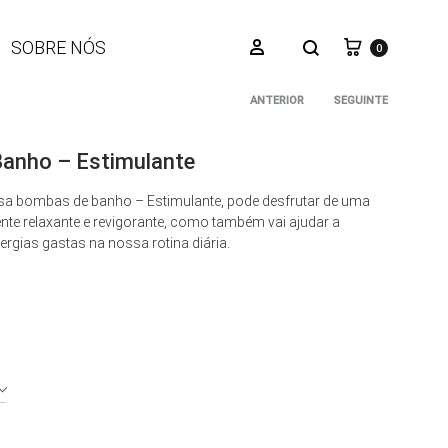
Carrinho
Pesquisar
Iniciar sessão
SOBRE NÓS
0
ANTERIOR
SEGUINTE
Navegaçã
anho – Estimulante
do
a bombas de banho – Estimulante, pode desfrutar de uma
e relaxante e revigorante, como também vai ajudar a
produto
ergias gastas na nossa rotina diária.